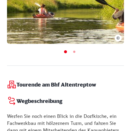
Freitag:
12:00 - 17:00 Uhr
Samstag:
11:00 - 18:00 Uhr
Sonntag:
11:00 - 18:00 Uhr
01.10. - 31.10.
Samstag:
12:00 - 17:00 Uhr
©
Sonntag:
12:00 - 17:00 Uhr
Tourende am Bhf Altentreptow
Wegbeschreibung
Werfen Sie noch einen Blick in die Dorfkirche, ein
Fachwerkbau mit hölzernem Turm, und fahren Sie
dann mit einem Mitarbeitenden des Kanuanbieters