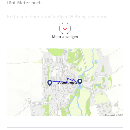
fünf Meter hoch.
Erst nach einer aufwändigen Hebung aus dem
Erdreich im Frühjahr 2021 zeigt sich der rund 450
Tonnen schwere Riese in voller Schönheit. Aber das
Mehr anzeigen
ist schon wieder eine andere Tour, denn wir wollten
ja paddeln!
In die Tollense eingesetzt werden die Kanus an
einem Holzsteg unterhalb der Straßenbrücke Fritz-
Reuter-Straße nahe der Tankstelle. Vom Bahnhof
laufen Sie gut einen Kilometer die Bahnhofstraße
entlang, biegen am Marktplatz links in die
Unterbaustraße und dann rechts in die
Brückengasse, die in die Oberbaustraße mündet.
Nach wenigen Metern linker Hand führen Sie die
Hospitalstraße, Mühlenstraße und Fritz-Reuter-
Straße zum Ufer der Tollense, wo schon Ihr Kanu