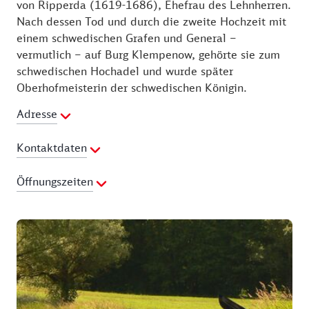
von Ripperda (1619-1686), Ehefrau des Lehnherren.
Nach dessen Tod und durch die zweite Hochzeit mit
einem schwedischen Grafen und General –
vermutlich – auf Burg Klempenow, gehörte sie zum
schwedischen Hochadel und wurde später
Oberhofmeisterin der schwedischen Königin.
Adresse
Kontaktdaten
Telefon:
0177 5577437
Öffnungszeiten
E-Mail Adresse:
burgcafe@burg-klempenow.de
Webseite:
https://burg-
01.04. - 30.04.
klempenow.de/infos/burgcafe-occa-ripperda/
Samstag:
12:00 - 17:00 Uhr
Sonntag:
12:00 - 17:00 Uhr
01.05. - 30.09.
Mittwoch:
12:00 - 17:00 Uhr
Donnerstag:
12:00 - 17:00 Uhr