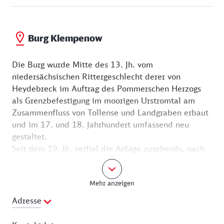
rechts. So ist die Burg Klempenow aus der Ferne
schon gut zu sehen, doch Sie müssen noch eine
knappe Stunde paddeln, bis Sie die einstige
Burg Klempenow
Ritterburg erreichen. Kurz vor dem Wehr können Sie
bei der Kanustation am Fuß der Burg bequem
Die Burg wurde Mitte des 13. Jh. vom
anlegen.
niedersächsischen Rittergeschlecht derer von
Heydebreck im Auftrag des Pommerschen Herzogs
als Grenzbefestigung im moorigen Urstromtal am
Zusammenfluss von Tollense und Landgraben erbaut
und im 17. und 18. Jahrhundert umfassend neu
gestaltet.
Seit dem 19. Jh. verfiel die Anlage zusehends, nach
dem 2. Weltkrieg wohnten hier Umsiedler.
1991 hat der Verein Kultur-Transit-96 e.V. sich
Mehr anzeigen
vorgenommen, die Burg zu sanieren und kulturell zu
beleben. Große Teile der Burg sind saniert und der
Adresse
Öffentlichkeit zugänglich. Ein umfangreiches
Kulturprogramm von Kunstausstellungen über