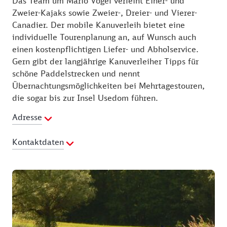
Das Team um Mario Vogel verleiht Einer- und
Zweier-Kajaks sowie Zweier-, Dreier- und Vierer-
Canadier. Der mobile Kanuverleih bietet eine
individuelle Tourenplanung an, auf Wunsch auch
einen kostenpflichtigen Liefer- und Abholservice.
Gern gibt der langjährige Kanuverleiher Tipps für
schöne Paddelstrecken und nennt
Übernachtungsmöglichkeiten bei Mehrtagestouren,
die sogar bis zur Insel Usedom führen.
Adresse
Kontaktdaten
Telefon:
03961 2543499
E-Mail Adresse:
info@kanuverleih-mv.de
Webseite:
http://www.kanuverleih-mv.de