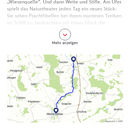
„Wiesenquelle“. Und dann Weite und Stille. Am Ufer
spielt das Naturtheater jeden Tag ein neues Stück:
Sie sehen Prachtlibellen bei ihrem munteren Treiben
im Schilf zu, beobachten mit etwas Glück die
pfeilschnellen Eisvögel und entdecken Spuren eines
genialen Baumeisters, des Bibers. Linker Hand in
Mehr anzeigen
Höhe des Ortes Weltzin soll es gelegen haben, das
einstige Schlachtfeld. Halten Sie inne, schließen Sie
die Augen und stellen Sie sich vor, was hier abging …
Am rechten Ufer der Tollense liegt die Burgruine
Conerow.
Viel ist leider nicht mehr zu sehen, nur Mauerreste
aus Backsteinen in einem kleinen Wäldchen. Im
Mittelalter bot die Burg Kaufleuten und Reisenden
für die Nacht Unterkommen und Schutz.
Fröhlich mäandert der Fluss durch die Wiesen,
schlägt Haken, windet sich mal nach links, mal nach