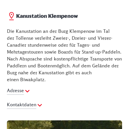
wartet. Gleich zwei Verleiher bieten ihren Service für
schöne Touren im Tollensetal an:
Kanustation Klempenow
Die Kanustation an der Burg Klempenow im Tal
der Tollense verleiht Zweier-, Dreier- und Vierer-
Canadier stundenweise oder für Tages- und
Mehrtagestouren sowie Boards für Stand-up-Paddeln.
Nach Absprache sind kostenpflichtige Transporte von
Paddlern und Bootenmöglich. Auf dem Gelände der
Burg nahe der Kanustation gibt es auch
einen Biwakplatz.
Adresse
Kontaktdaten
Telefon:
0175 6085891
E-Mail Adresse:
kanustation-klempenow@gmx.de