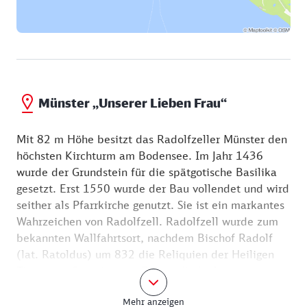
das Radolfzeller Münster.
Münster „Unserer Lieben Frau“
Mit 82 m Höhe besitzt das Radolfzeller Münster den
höchsten Kirchturm am Bodensee. Im Jahr 1436
wurde der Grundstein für die spätgotische Basilika
gesetzt. Erst 1550 wurde der Bau vollendet und wird
seither als Pfarrkirche genutzt. Sie ist ein markantes
Wahrzeichen von Radolfzell. Radolfzell wurde zum
bekannten Wallfahrtsort, nachdem Bischof Radolf
(lat. Ratoldus) um 832 die Reliquien der Heiligen
Theopont, Senesius und Zeno, „die heiligen
Hausherren“, an den Bodensee geholt hatte. Aus der
Mehr anzeigen
Verehrung dieser Heiligen entstanden Traditionen,