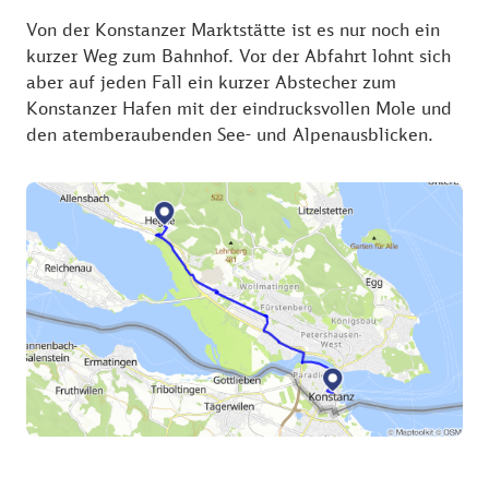
Südwestlich des Brunnens erhebt sich das
Von der Konstanzer Marktstätte ist es nur noch ein
auffallende, 1774 erbaute Haus "Zum Wolf" mit
kurzer Weg zum Bahnhof. Vor der Abfahrt lohnt sich
seiner für Konstanz einzigartigen Rokoko-Fassade.
aber auf jeden Fall ein kurzer Abstecher zum
Entlang der Marktstätte finden sich zahlreiche
Konstanzer Hafen mit der eindrucksvollen Mole und
Restaurants und Cafés.
den atemberaubenden See- und Alpenausblicken.