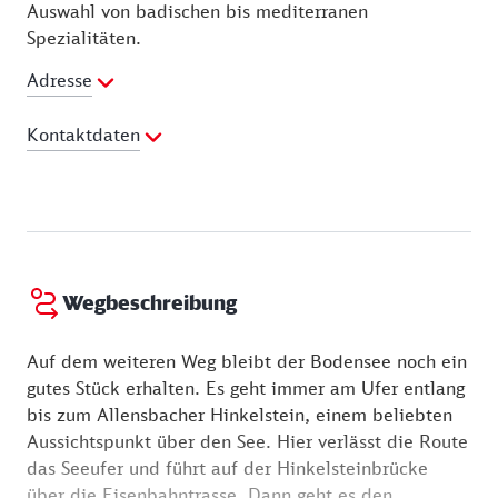
Auswahl von badischen bis mediterranen
Spezialitäten.
Adresse
Kontaktdaten
Telefon:
07533 9330011
E-Mail Adresse:
mail@seegarten-restaurant.de
Webseite:
http://www.seegarten-restaurant.de
Wegbeschreibung
Auf dem weiteren Weg bleibt der Bodensee noch ein
gutes Stück erhalten. Es geht immer am Ufer entlang
bis zum Allensbacher Hinkelstein, einem beliebten
Aussichtspunkt über den See. Hier verlässt die Route
das Seeufer und führt auf der Hinkelsteinbrücke
über die Eisenbahntrasse. Dann geht es den