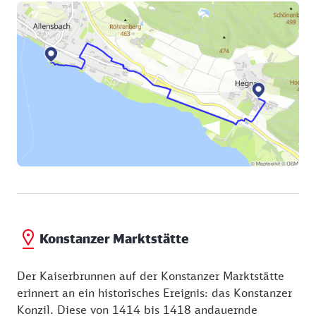
Untersee verbindet. Auf der 163 Meter langen
Fahrradbrücke geht es über den Fluss. Sie löste
1991 eine Fähre ab.
Auf der anderen Rheinseite führt die Schottenstraße
in die Konstanzer Altstadt. Hier laden malerische
Gassen zum Bummeln ein. Die Konstanzer
Marktstätte mit dem Kaiserbrunnen ist das
pulsierende Zentrum von Konstanz.
Konstanzer Marktstätte
Der Kaiserbrunnen auf der Konstanzer Marktstätte
erinnert an ein historisches Ereignis: das Konstanzer
Konzil. Diese von 1414 bis 1418 andauernde