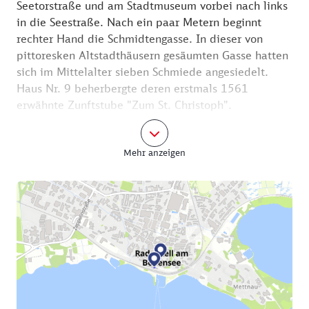
Seetorstraße und am Stadtmuseum vorbei nach links
in die Seestraße. Nach ein paar Metern beginnt
rechter Hand die Schmidtengasse. In dieser von
pittoresken Altstadthäusern gesäumten Gasse hatten
sich im Mittelalter sieben Schmiede angesiedelt.
Haus Nr. 9 beherbergte deren erstmals 1561
erwähnte Zunftstube "Zum St. Christoph".
Die Schmidtengasse führt zur Kaufhausstraße und
Mehr anzeigen
die weiter zum Marktplatz mit dem Rathaus. Das
jetzige Rathaus wurde 1848 anstelle eines
Vorgängerbaus von 1421 errichtet und diente
zugleich als Gerichtsgebäude und städtische
Fruchthalle. Noch heute sind an dem imposanten
Gebäude mit seinen vielen Rundbogenfenstern die
ehemaligen Tore zu erkennen, durch die Getreide
und Kartoffeln in die Halle gefahren wurden. Der
Marktbrunnen erinnert mit einer Statue an den
Stadtgründer Ratoldus. Am Markt erhebt sich auch