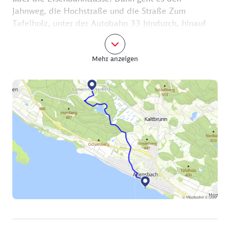
Jahnweg, die Hochstraße und die Straße Zum
Tafelholz, unter der Autobahn 33 hindurch, hinauf
zum Parkplatz der Kliniken Schmieder.
Mehr anzeigen
Hier beginnt am Waldrand der Walderlebnispfad
Allensbach. Die „Ameise Amalie“ weist nun den Weg
und erzählt an verschiedenen Stationen etwas über
ihre vielen Geschwister, über Flora und Fauna sowie
über andere Waldbewohner. Wanderer können die
Weitsprunggrube, den Aussichtsturm, den
Balancierbalken, das Baumtelefon und den
Barfußpfad ausprobieren – und die vielen
Ameisenhügel zählen.
Wo der Waldweg in einen Feldweg übergeht, sind es
nur noch ein paar Schritte zur Schnitzelfarm. Das
Gasthaus mit Holzgebälk und Terrasse serviert
täglich ab 11.30 Uhr Steaks und regionale