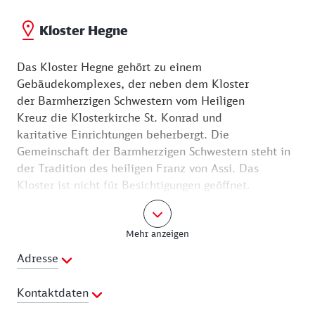
Wildgerichte. Die Straße namens Schwarzenberg
führt hinab zum Ortsteil Hegne mit seinem Schloss.
Kloster Hegne
Das Kloster Hegne gehört zu einem
Gebäudekomplexes, der neben dem Kloster
der Barmherzigen Schwestern vom Heiligen
Kreuz die Klosterkirche St. Konrad und
karitative Einrichtungen beherbergt. Die
Gemeinschaft der Barmherzigen Schwestern steht in
der Tradition des heiligen Franz von Assi. Das
Kloster ist nicht für Besichtigungen geöffnet.
Geöffnet ist allerdings die Krypta der Klosterkirche.
Hier ist die selig gesprochene Ulrika von Hegne
Mehr anzeigen
(1882 – 1913) begraben und damit Ziel von Pilgern.
Sie suchen die Krypta unter der Klosterkirche auf,
Adresse
um Trost und Unterstützung zu ﬁnden. Die Schwester
genießt eine besondere Verehrung, denn sie hatte
Kontaktdaten
ein tiefes Verständnis für die Not anderer und war