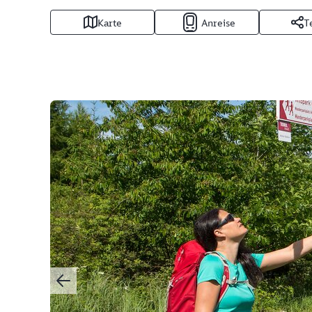
Karte
Anreise
T