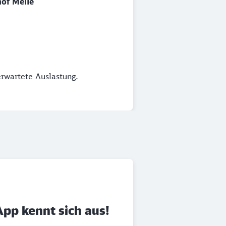
of Melle
erwartete Auslastung.
App kennt sich aus!