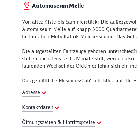
Automuseum Melle
Von alter Kiste bis Sammlerstück: Die außergewöh
Automuseum Melle auf knapp 3000 Quadratmetern 
historischen Möbelfabrik Melchersmann. Das Geb
Die ausgestellten Fahrzeuge gehören unterschied
stehen höchstens sechs Monate still, werden also
laufenden Wechsel der Oldtimer lohnt sich ein me
Das gemütliche Museums-Café mit Blick auf die Au
Adresse
Kontaktdaten
Telefon:
05422 46838
Öffnungszeiten & Eintrittspreise
Webseite:
http://www.automuseum-melle.de
Preisliste