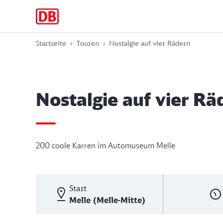
Zur
Zum
Zum
Hauptnavigation
Hauptinhalt
Footer
springen
springen
springen
Startseite
Touren
Nostalgie auf vier Rädern
Nostalgie auf vier Rä
200 coole Karren im Automuseum Melle
Start
Melle (Melle-Mitte)