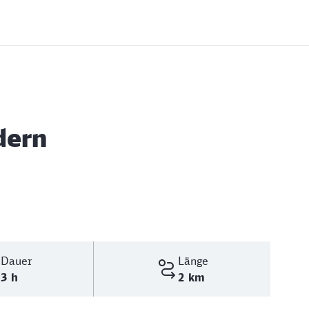
dern
Dauer
Länge
3 h
2 km