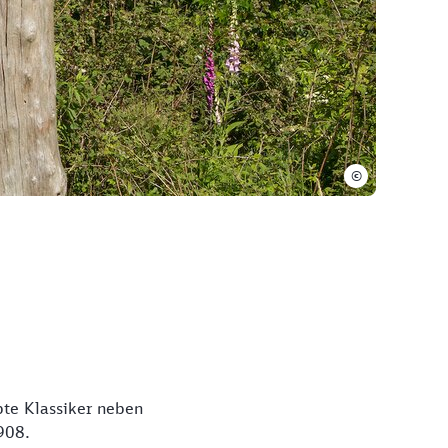
©
te Klassiker neben
908.