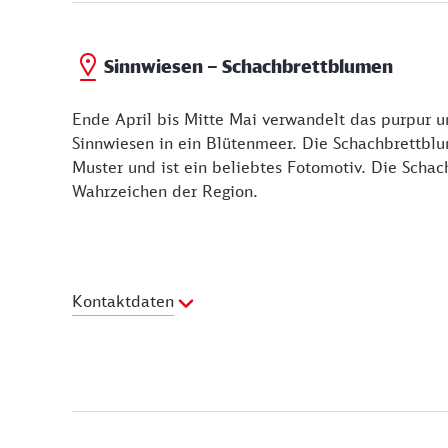
Sinnwiesen – Schachbrettblumen
Ende April bis Mitte Mai verwandelt das purpur u
Sinnwiesen in ein Blütenmeer. Die Schachbrettblum
Muster und ist ein beliebtes Fotomotiv. Die Scha
Wahrzeichen der Region.
Kontaktdaten
Ansprechpartner:
Gemeinde Sinntal
Telefon:
06665 919131
Webseite:
http://www.jossa-spessart.de