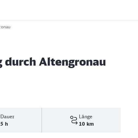
ronau
 durch Altengronau
Dauer
Länge
5 h
10 km