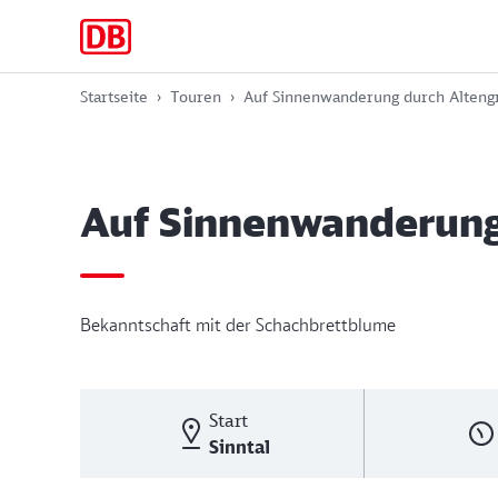
Zur
Zum
Zum
Hauptnavigation
Hauptinhalt
Footer
springen
springen
springen
Startseite
Touren
Auf Sinnenwanderung durch Alteng
Auf Sinnenwanderung
Bekanntschaft mit der Schachbrettblume
Start
Sinntal