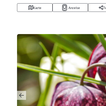
Karte
Anreise
T