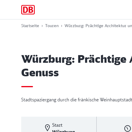
Zur
Zum
Zum
Hauptnavigation
Hauptinhalt
Footer
springen
springen
springen
Startseite
Touren
Würzburg: Prächtige Architektur u
Würzburg: Prächtige 
Genuss
Stadtspaziergang durch die fränkische Weinhauptstad
Start