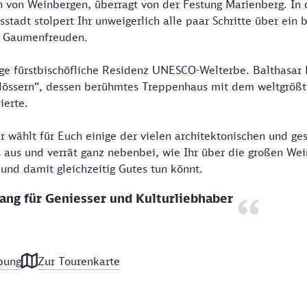
n von Weinbergen, überragt von der Festung Marienberg. In
tsstadt stolpert Ihr unweigerlich alle paar Schritte über ei
u Gaumenfreuden.
tige fürstbischöfliche Residenz UNESCO-Welterbe. Balthasa
chlössern“, dessen berühmtes Treppenhaus mit dem weltgröß
ierte.
r wählt für Euch einige der vielen architektonischen und ge
us und verrät ganz nebenbei, wie Ihr über die großen Wei
nd damit gleichzeitig Gutes tun könnt.
ang für Geniesser und Kulturliebhaber
bung
Zur Tourenkarte