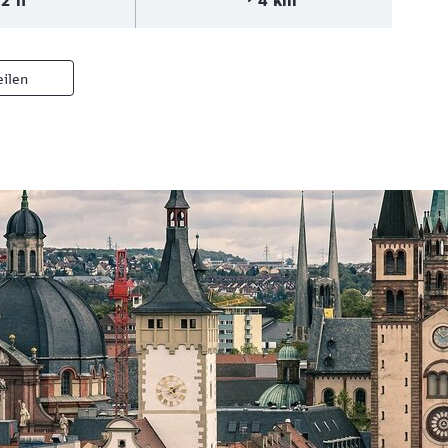
2 h
4 km
eilen