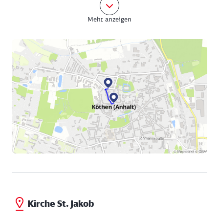
Geschaffen wurde sie von Heinrich Pöhlmann (1839-
Mehr anzeigen
1917), einem in der Kaiserzeit vielbeschäftigten
Bildhauer.
Vom Bachplatz sind es nur ein paar Schritte durch
die Schulstraße zum Marktplatz. Hier herrscht
tatsächlich an jedem Wochentag reges Markttreiben.
Dominiert wird der Platz durch die Doppeltürme der
Kirche St. Jakob und dem Rathausgebäude. Zunächst
statten wir der Kirche St. Jakob einen Besuch ab.
Kirche St. Jakob