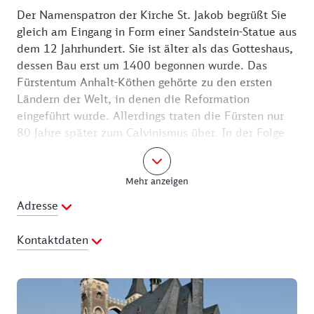
Der Namenspatron der Kirche St. Jakob begrüßt Sie
gleich am Eingang in Form einer Sandstein-Statue aus
dem 12 Jahrhundert. Sie ist älter als das Gotteshaus,
dessen Bau erst um 1400 begonnen wurde. Das
Fürstentum Anhalt-Köthen gehörte zu den ersten
Ländern der Welt, in denen die Reformation
eingeführt wurde. Allerdings traten die Fürsten nur
80 Jahre später zum Calvinismus über. In der Folge
wurde fast jeder Schmuck aus der Kirche entfernt.
Die 75 Meter hohen Doppeltürme mit der
Mehr anzeigen
Verbindungsbrücke wurden erst 1897 vollendet. Sie
bilden heute das Wahrzeichen Köthens. In der Kirche
Adresse
St. Jakob kann man viele Mitglieder des Fürstenhaus
Anhalt-Köthen antreffen. Sie haben dort ihre letzte
Kontaktdaten
Ruhe gefunden. Diese Fürstengruft ist für Besucher
geöffnet.
Telefon:
03496 214157
E-Mail Adresse:
pfarramt-jakob-
Öffnungszeiten:
koethen@kircheanhalt.de