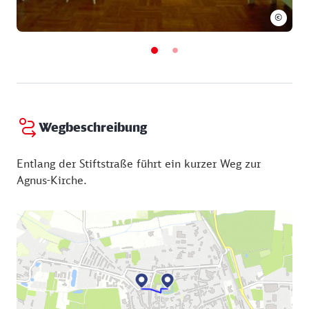
entstanden unter anderem die berühmten
©
„Brandenburgischen Konzerte“ und die Sammlung
„Das wohltemperierte Klavier“. In Köthen heiratete
der Komponist seine zweite Ehefrau, die ihm 13
Kinder gebar.
Wegbeschreibung
Entlang der Stiftstraße führt ein kurzer Weg zur
Agnus-Kirche.