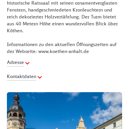
historische Ratssaal mit seinen ornamentverglasten
Fenstern, handgeschmiedeten Kronleuchtern und
reich dekorierter Holzvertäfelung. Der Turm bietet
aus 40 Metern Höhe einen wundervollen Blick über
Köthen.
Informationen zu den aktuellen Öffnungszeiten auf
der Webseite: www.koethen-anhalt.de
Adresse
Kontaktdaten
Telefon:
03496 4250
E-Mail Adresse:
stadtverwaltung@koethen-stadt.de
Webseite:
http://www.koethen-
anhalt.de/de/rathaus-koethen.html