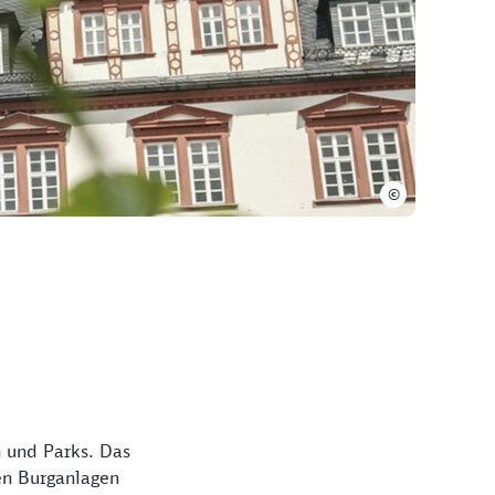
©
n und Parks. Das
en Burganlagen