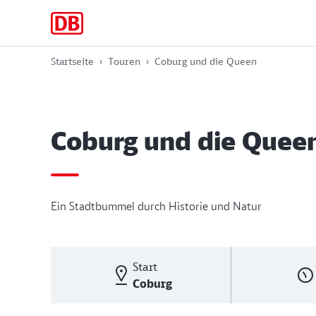
Zur
Zum
Zum
Hauptnavigation
Hauptinhalt
Footer
springen
springen
springen
Startseite
Touren
Coburg und die Queen
Coburg und die Quee
Ein Stadtbummel durch Historie und Natur
Start
Coburg