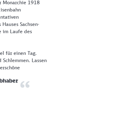
er Monarchie 1918
Eisenbahn
ntativen
s Hauses Sachsen-
e im Laufe des
el für einen Tag.
nd Schlemmen. Lassen
derschöne
ebhaber