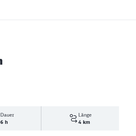
n
Dauer
Länge
6 h
4 km