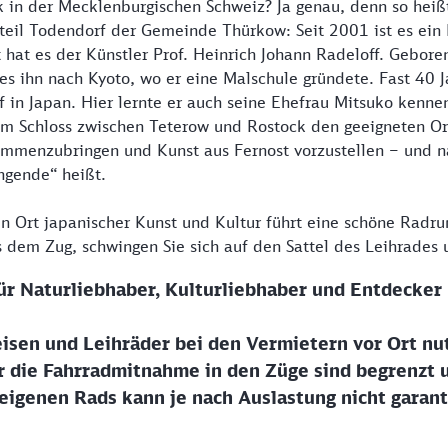
k in der Mecklenburgischen Schweiz? Ja genau, denn so heiß
eil Todendorf der Gemeinde Thürkow: Seit 2001 ist es ein
rt hat es der Künstler Prof. Heinrich Johann Radeloff. Gebor
 es ihn nach Kyoto, wo er eine Malschule gründete. Fast 40 
f in Japan. Hier lernte er auch seine Ehefrau Mitsuko kennen
em Schloss zwischen Teterow und Rostock den geeigneten Or
ammenzubringen und Kunst aus Fernost vorzustellen – und n
ingende“ heißt.
 Ort japanischer Kunst und Kultur führt eine schöne Radru
 dem Zug, schwingen Sie sich auf den Sattel des Leihrades u
ür Naturliebhaber, Kulturliebhaber und Entdecker
isen und Leihräder bei den Vermietern vor Ort nu
r die Fahrradmitnahme in den Züge sind begrenzt 
igenen Rads kann je nach Auslastung nicht garant