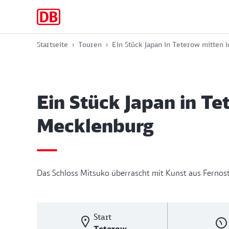
Zur
Zum
Zum
Hauptnavigation
Hauptinhalt
Footer
springen
springen
springen
Startseite
Touren
Ein Stück Japan in Teterow mitten 
Ein Stück Japan in Te
Mecklenburg
Das Schloss Mitsuko überrascht mit Kunst aus Fernos
Start