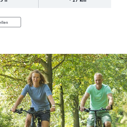
5 h
27 km
eilen