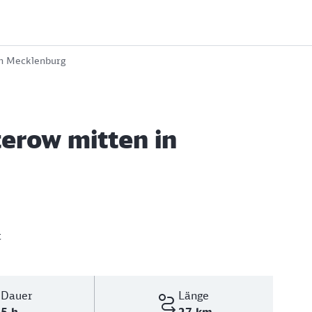
in Mecklenburg
terow mitten in
t
Dauer
Länge