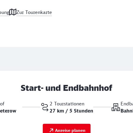
bung
Zur Tourenkarte
Start- und Endbahnhof
of
2 Tourstationen
Endb
 Teterow
27 km / 5 Stunden
Bahn
Anreise planen