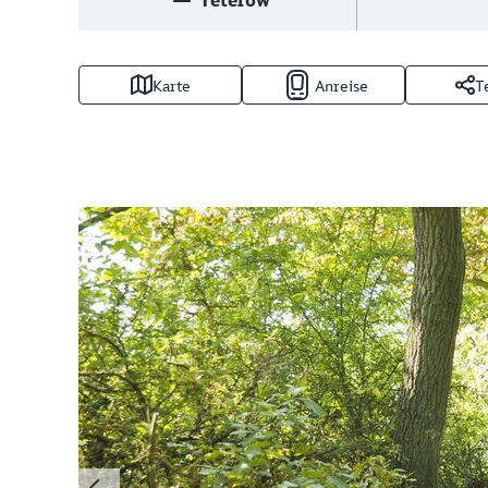
Teterow
Karte
Anreise
T