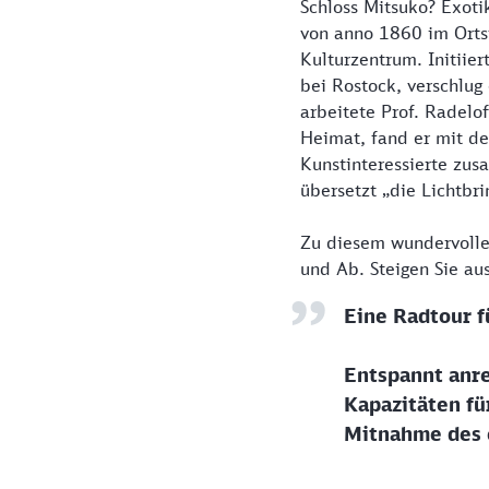
Schloss Mitsuko? Exoti
von anno 1860 im Ortst
Kulturzentrum. Initiie
bei Rostock, verschlug
arbeitete Prof. Radelof
Heimat, fand er mit d
Kunstinteressierte zus
übersetzt „die Lichtbr
Zu diesem wundervollen
und Ab. Steigen Sie aus
Eine Radtour f
Entspannt anre
Kapazitäten fü
Mitnahme des e