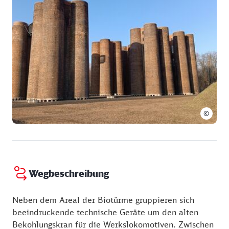
Smartphone mit der kostenfreien App „Hearonymus“.
Kinder: 3,00 € Biotürme und Bergbaureliktepark
In sechs Kapiteln erklärt ein Zeitzeuge wie die
Kokerei entstand und funktionierte.
©
Wegbeschreibung
Neben dem Areal der Biotürme gruppieren sich
beeindruckende technische Geräte um den alten
Bekohlungskran für die Werkslokomotiven. Zwischen