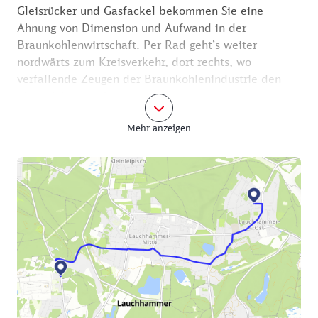
Gleisrücker und Gasfackel bekommen Sie eine
Ahnung von Dimension und Aufwand in der
Braunkohlenwirtschaft. Per Rad geht’s weiter
nordwärts zum Kreisverkehr, dort rechts, wo
verfallende Zeugen der Braunkohlenindustrie den
alten Zeiten nachtrauern.
Mehr anzeigen
An der Weggabelung lohnt sich ein Blick in die
historische Grundhofsiedlung, eine ehemalige
Werkssiedlung für Bergleute. Dort rechts bleiben und
im weiteren Verlauf das Rad kurz in Gegenrichtung
der Einbahnstraße schieben, um danach durch das
Zentrum von Lauchhammer-Mitte zu radeln. An der
nächsten Kreuzung schräg rechts in die Cottbuser
Straße, am gemütlichen Irish Pub vorbei. Nach der
nächsten Einmündung der Cottbuser Straße weiter
folgen und nach etwa zwei Kilometern links halten.
Nach 400 Metern erscheint ein eisernes Monstrum –
eine im Jahr 1837 in Lauchhammer gebaute 3