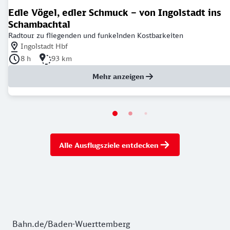
Edle Vögel, edler Schmuck – von Ingolstadt ins
Schambachtal
Radtour zu fliegenden und funkelnden Kostbarkeiten
Nächstgelegener Bahnhof: Ingolstadt Hbf
Ingolstadt Hbf
Dauer der Tour: 8 Stunden
Länge der Tour: 93 Kilometer
8 h
93 km
Mehr anzeigen
Alle Ausflugsziele entdecken
Bahn.de/Baden-Wuerttemberg