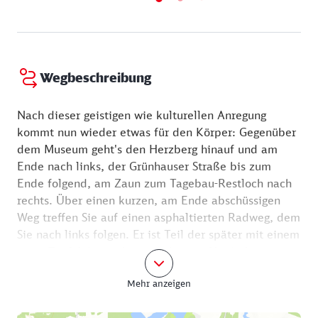
die Ausführung ihrer Werke dieser Gießerei. Im
Laufe ihrer langen Geschichte blieb die Gießerei
führend im Gießen monumentaler Plastiken.
Wegbeschreibung
Nach dieser geistigen wie kulturellen Anregung
kommt nun wieder etwas für den Körper: Gegenüber
dem Museum geht's den Herzberg hinauf und am
Ende nach links, der Grünhauser Straße bis zum
Ende folgend, am Zaun zum Tagebau-Restloch nach
rechts. Über einen kurzen, am Ende abschüssigen
Weg treffen Sie auf einen asphaltierten Radweg, dem
Sie nach links folgen. Er ist Teil der später mit einem
roten Teufelchen gekennzeichneten Niederlausitzer
Bergbautour.
Mehr anzeigen
An der ersten Querstraße – die Ortslage