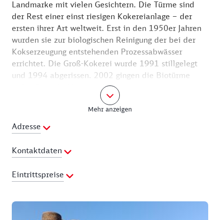
Landmarke mit vielen Gesichtern. Die Türme sind
der Rest einer einst riesigen Kokereianlage – der
ersten ihrer Art weltweit. Erst in den 1950er Jahren
wurden sie zur biologischen Reinigung der bei der
Kokserzeugung entstehenden Prozessabwässer
errichtet. Die Groß-Kokerei wurde 1991 stillgelegt
und 1994 abgerissen. 2002 gingen die Biotürme
außer Betrieb. Vor dem Abriss gerettet und saniert,
werden hier Geschichte und Geschichten aus der
Mehr anzeigen
Energieindustrie der Niederlausitz präsentiert. Es
wurde Braunkohle zu Hochtemperaturkoks
Adresse
verarbeitet, mit dem Eisen geschmolzen werden
kann. Heute dient das einmalige Ensemble mit
Kontaktdaten
seiner markanten Ästhetik auch als Ausstellungsort
und manchmal als Event-Location.
Ansprechpartner:
Kunstgussmuseum Lauchhammer
Eintrittspreise
Telefon:
03574-860166
Tipp: Sowohl vor Ort als auch von zu Hause aus kann
E-Mail Adresse:
info@kunstgussmuseum-
Preisliste
ein Audioguide über die Biotürme Lauchhammer
lauchhammer.de
Erwachsene: 8,00 € Biotürme und
angehört werden. Abrufbar ist dieser über das
Bergbaureliktepark