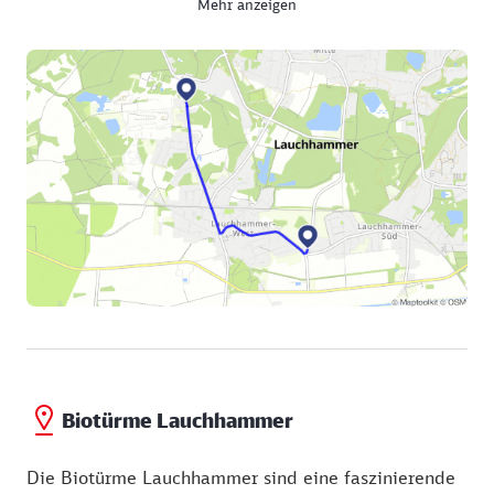
Mehr anzeigen
Symbol für die Einsatzbereitschaft und den Stolz
zehntausender Arbeiter zur Zeit der DDR. Wenn Sie
sich vorab dazu anmelden, erfahren Sie bei einem
Rundgang mit ehemaligen Mitarbeitern
abenteuerliche Details aus der damaligen
Arbeitswelt und können von zwei
Aussichtsplattformen den Blick über die
Ansammlung von Giganten schweifen lassen.
Biotürme Lauchhammer
Die Biotürme Lauchhammer sind eine faszinierende