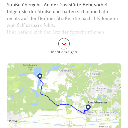
Straße übergeht. An der Gaststätte Behr vorbei
folgen Sie der Straße und halten sich dann halb
rechts auf der Berliner Straße, die nach 1 Kilometer
zum Schlosspark führt.
Hier befand sich der Sitz der fortschrittlichen
Freifrau von Löwendal (1683 – 1773), die die
mutige
Mehr anzeigen
Entscheidung traf, den ersten sogenannten
Eisenhammer, eine Eisenschmelze, zu gründen. Von
ihrem Schloss Mückenberg existieren nur noch die
Orangerie und die Kirche, der Grundriss des
Hauptgebäudes ist durch Heckenpflanzungen
nachempfunden. Der Rückweg führt wieder über
die Elsterwerdaer Straße zum Bahnübergang, von
dort nach rechts zum Bahnhof, wo Sie die
Regionalbahn steigen können.