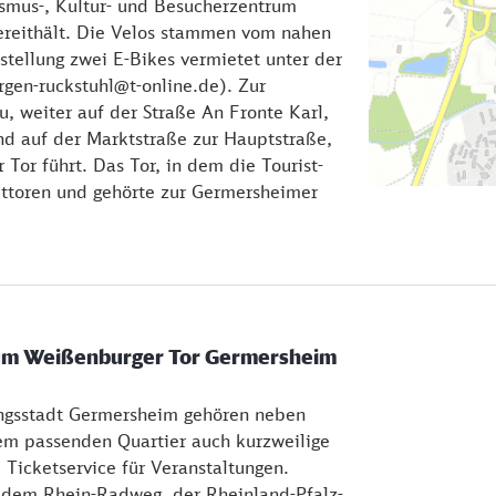
smus-, Kultur- und Besucherzentrum
ereithält. Die Velos stammen vom nahen
tellung zwei E-Bikes vermietet unter der
en-ruckstuhl@t-online.de). Zur
u, weiter auf der Straße An Fronte Karl,
und auf der Marktstraße zur Hauptstraße,
or führt. Das Tor, in dem die Tourist-
adttoren und gehörte zur Germersheimer
rum Weißenburger Tor Germersheim
ngsstadt Germersheim gehören neben
dem passenden Quartier auch kurzweilige
Ticketservice für Veranstaltungen.
 dem Rhein-Radweg, der Rheinland-Pfalz-