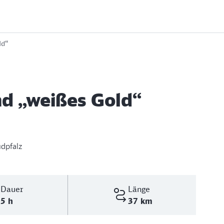
ld“
d „weißes Gold“
dpfalz
Dauer
Länge
5 h
37 km