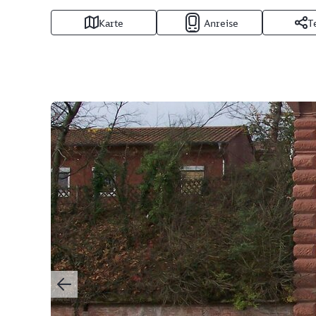
Karte
Anreise
T