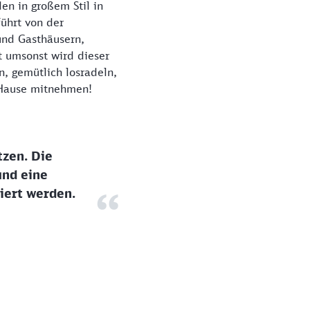
en in großem Stil in
ührt von der
und Gasthäusern,
t umsonst wird dieser
, gemütlich losradeln,
 zu Hause mitnehmen!
tzen. Die
und eine
iert werden.