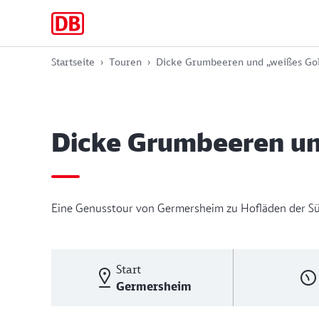
Zur
Zum
Zum
Hauptnavigation
Hauptinhalt
Footer
springen
springen
springen
Startseite
Touren
Dicke Grumbeeren und „weißes Go
Dicke Grumbeeren un
Eine Genusstour von Germersheim zu Hofläden der Sü
Start
Germersheim