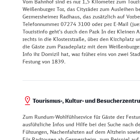
Vom Bahnhof sind es nur 1,5 Kilometer zum Touri
Weißenburger Tor, das Cityräder zum Ausleihen b
Germersheimer Radhaus, das zusätzlich auf Vorbes
Telefonnummer 07274 3100 oder per E-Mail (juerg
Touristinfo geht’s durch den Park In der Kleinen A
rechts in die Klosterstraße, über den Kirchplatz 
die Gäste zum Paradeplatz mit dem Weißenburger T
Info ihr Domizil hat, war früher eins von zwei St
Festung von 1839.
Tourismus-, Kultur- und Besucherzent
Zum Rundum-Wohlfühlservice für Gäste der Festu
ausführliche Infos und Hilfe bei der Suche nach 
Führungen, Nachenfahrten auf dem Altrhein sowie 
Für Radtouren ab Germersheim, zum Beispiel auf