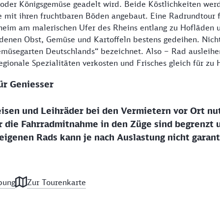
 oder Königsgemüse geadelt wird. Beide Köstlichkeiten werd
 mit ihren fruchtbaren Böden angebaut. Eine Radrundtour f
heim am malerischen Ufer des Rheins entlang zu Hofläden 
 denen Obst, Gemüse und Kartoffeln bestens gedeihen. Nich
emüsegarten Deutschlands“ bezeichnet. Also – Rad ausleihen
regionale Spezialitäten verkosten und Frisches gleich für
ür Geniesser
isen und Leihräder bei den Vermietern vor Ort nu
r die Fahrradmitnahme in den Züge sind begrenzt 
igenen Rads kann je nach Auslastung nicht garant
bung
Zur Tourenkarte