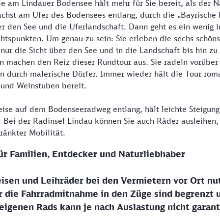
 am Lindauer Bodensee hält mehr für Sie bereit, als der N
chst am Ufer des Bodensees entlang, durch die „Bayrische R
er den See und die Uferlandschaft. Dann geht es ein wenig i
htspunkten. Um genau zu sein: Sie erleben die sechs schön
 nur die Sicht über den See und in die Landschaft bis hin z
n machen den Reiz dieser Rundtour aus. Sie radeln vorüber
durch malerische Dörfer. Immer wieder hält die Tour roma
 und Weinstuben bereit.
weise auf dem Bodenseeradweg entlang, hält leichte Steigung
. Bei der Radinsel Lindau können Sie auch Räder ausleihen, 
änkter Mobilität.
ür Familien, Entdecker und Naturliebhaber
isen und Leihräder bei den Vermietern vor Ort nu
r die Fahrradmitnahme in den Züge sind begrenzt 
igenen Rads kann je nach Auslastung nicht garant