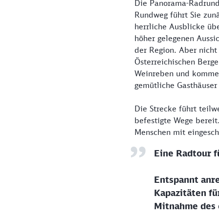
Die Panorama-Radrunde
Rundweg führt Sie zunä
herrliche Ausblicke üb
höher gelegenen Aussic
der Region. Aber nicht
Österreichischen Berge
Weinreben und kommen 
gemütliche Gasthäuser
Die Strecke führt teil
befestigte Wege bereit
Menschen mit eingeschr
Eine Radtour f
Entspannt anre
Kapazitäten fü
Mitnahme des e