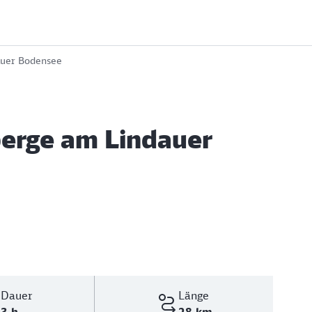
auer Bodensee
berge am Lindauer
Dauer
Länge