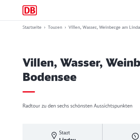
Zur
Zum
Zum
Hauptnavigation
Hauptinhalt
Footer
springen
springen
springen
Startseite
Touren
Villen, Wasser, Weinberge am Lind
Villen, Wasser, Wein
Bodensee
Radtour zu den sechs schönsten Aussichtspunkten
Start