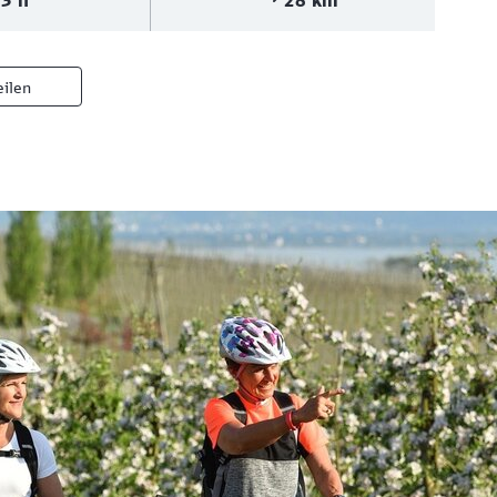
3 h
28 km
eilen