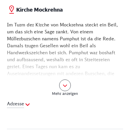
Kirche Mockrehna
Im Turm der Kirche von Mockrehna steckt ein Beil,
um das sich eine Sage rankt. Von einem
Müllerburschen namens Pumphut ist da die Rede.
Damals trugen Gesellen wohl ein Beil als
Handwerkszeichen bei sich. Pumphut war boshaft
und aufbrausend, weshalb er oft in Streitereien
geriet. Eines Tages nun kam es zu
Auseinandersetzungen mit anderen Burschen, die
ihm das Beil entreißen wollten. Er lief zum Kirchhof,
die johlende Menge hinterher. Ihm blieb nur noch
Mehr anzeigen
ein Platz auf der Kirchhofmauer. Da schwang er das
Beil, ein Zischen erfüllte die Luft, und mit einem
Adresse
großen Krach landete das Beil in der
Kirchturmspitze, die wohl 13 Meter hoch war. Ehe
die Burschen begriffen hatten, was geschehen war,
war kein Pumphut mehr auf der Mauer. Nur noch der