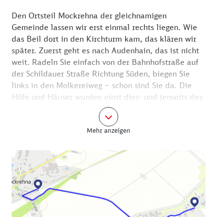
Den Ortsteil Mockrehna der gleichnamigen
Gemeinde lassen wir erst einmal rechts liegen. Wie
das Beil dort in den Kirchturm kam, das klären wir
später. Zuerst geht es nach Audenhain, das ist nicht
weit. Radeln Sie einfach von der Bahnhofstraße auf
der Schildauer Straße Richtung Süden, biegen Sie
links in den Molkereiweg – schon sind Sie da. Die
Höfe und Häuser wurden einst dies- und jenseits des
Flusses Schwarzer Graben errichtet, und so
schlängelt sich der Ort über gute 7 Kilometer hin.
Mehr anzeigen
Sage und schreibe 88 Brücken gibt es im Dorf, daher
nennt es sich auch „Klein Venedig“. Alljährlich im
August feiern die Audenhainer ihr Heimat- und
Brückenfest. Vorbei am Festplatz gelangen Sie zur
Straße Am Schwarzen Graben. Die Nummer 130 hat
das Pfarramt. Es ist das älteste Gebäude im Ort, hier
soll schon Martin Luther übernachtet haben. Folgen
Sie nun der Straße bis Am Kirchhof. In der Nummer