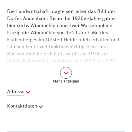
Die Landwirtschaft prägte seit jeher das Bild des
Dorfes Audenhain. Bis in die 1920er-Jahre gab es
hier sechs Windmühlen und zwei Wassermühlen.
Einzig die Windmühle von 1751 am Fuße des
Krähenberges im Ortsteil Heide blieb erhalten und
ist noch heute voll funktionstüchtig. Einst als
Bockwindmühle errichtet, wurde sie 1938 zur
Paltrockwindmühle umgebaut und 1991 bis 1993
rekonstruiert. 2015 beschädigte ein Sturm die Flügel
derart, dass sie abgebaut werden mussten. Eine
Mehr anzeigen
Firma aus den Niederlanden montierte noch im
gleichen Jahr neue Flügel. Die Mühle mit
Adresse
Mühlenstube und wechselnden Ausstellungen gehört
in fünfter Generation der Familie Ebbecke.
Kontaktdaten
Besichtigen kann man die Paltrockmühle alljährlich
am Pfingstmontag zum Deutschen Mühlentag oder
Ansprechpartner:
Familie Ebbecke
gern auch nach vorheriger telefonischer Anmeldung.
Telefon:
034244-50854