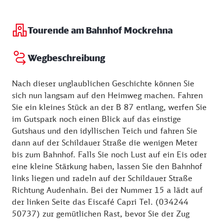
Schatten seines großen Hutes verschwand unter
einem Stein … und der Müllerbursche tauchte nie
Tourende am Bahnhof Mockrehna
wieder in Mockrehna auf. Noch heute aber sind der
Stein und das Beil im Kirchturm von Mockrehna zu
Wegbeschreibung
sehen. Allerdings wurde es im Jahre 1835 durch ein
Eisenbeil ersetzt.
Nach dieser unglaublichen Geschichte können Sie
sich nun langsam auf den Heimweg machen. Fahren
Sie ein kleines Stück an der B 87 entlang, werfen Sie
im Gutspark noch einen Blick auf das einstige
Gutshaus und den idyllischen Teich und fahren Sie
dann auf der Schildauer Straße die wenigen Meter
bis zum Bahnhof. Falls Sie noch Lust auf ein Eis oder
eine kleine Stärkung haben, lassen Sie den Bahnhof
links liegen und radeln auf der Schildauer Straße
Richtung Audenhain. Bei der Nummer 15 a lädt auf
der linken Seite das Eiscafé Capri Tel. (034244
50737) zur gemütlichen Rast, bevor Sie der Zug