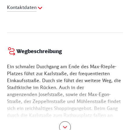
württembergischen Künstlern gezeigt. In einem der
Kontaktdaten
angrenzenden historischen Häuser erwartet die
städtische Tourist-Information neugierige Gäste.
Telefon:
0771 857221
E-Mail Adresse:
tourist.info@donaueschingen.de
Webseite:
http://www.donaueschingen.de
Wegbeschreibung
Ein schmaler Durchgang am Ende des Max-Rieple-
Platzes führt zur Karlstraße, der frequentierten
Einkaufsstraße. Durch sie führt der weitere Weg, die
Stadtkirche im Rücken. Auch in der
angrenzenden Josefstraße, sowie der Max-Egon-
Straße, der Zeppelinstraße und Mühlenstraße findet
sich ein reichhaltiges Shoppingangebot. Beim Gang
durch die Karlstraße zum Rathausplatz fallen an
einigen Gebäuden Jugendstilelemente
auf: schmiedeeiserne