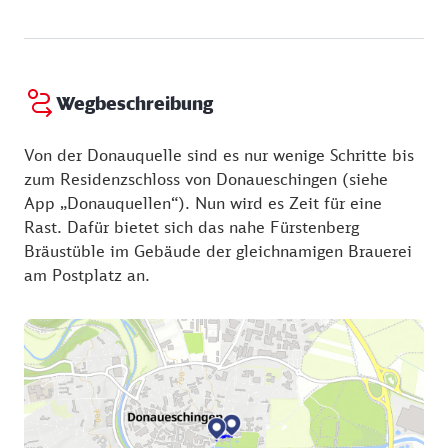
Brigach, die sich 1,4 km weiter mit der Breg zur
https://www.donaueschingen.de/donauquelle
Donau vereinigt. Was hier aus der Erde sprudelt, ist
Regenwasser aus dem Schwarzwald, das unterirdisch
zum Schwarzwaldrand fließt und in Donaueschingen
Wegbeschreibung
als Quelle der Donau ans Tageslicht kommt. Die
Quelle des Donaubachs ist eine von 22 Quellen im
Von der Donauquelle sind es nur wenige Schritte bis
Umfeld des Zusammenflusses.
zum Residenzschloss von Donaueschingen (siehe
App „Donauquellen“). Nun wird es Zeit für eine
Rast. Dafür bietet sich das nahe Fürstenberg
Bräustüble im Gebäude der gleichnamigen Brauerei
am Postplatz an.