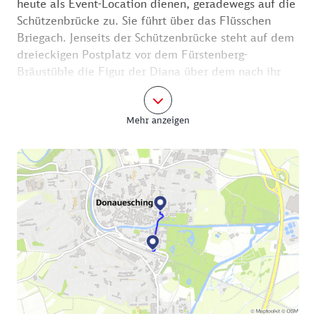
heute als Event-Location dienen, geradewegs auf die
Schützenbrücke zu. Sie führt über das Flüsschen
Briegach. Jenseits der Schützenbrücke steht auf dem
dreieckigen Postplatz vor dem Fürstenberg-
Bräustüble die Figur der Diana über dem nach ihr
benannten Brunnen. Der Brunnen erinnert an die 14
Besuche von Kaiser Wilhelm II. auf Einladungen vom
Mehr anzeigen
Max Egon II. Fürst zu Fürstenberg in
Donaueschingen. Da der Kaiser meist zur Jagd kam,
wurde ihm die Göttin der Jagd geweiht. Die „Straße
an der Stadtkirche“ führt auf die Kirche St. Johann
zu. Sie wurde zwischen 1724 und 1747 im Stil des
böhmischen Barock erbaut und Johannes dem Täufer
geweiht. Ihre beiden Türme sind ein Wahrzeichen
der Stadt. Links von der Kirche geht es zum Max-
Rieple-Platz mit der „Galerie im Turm“.