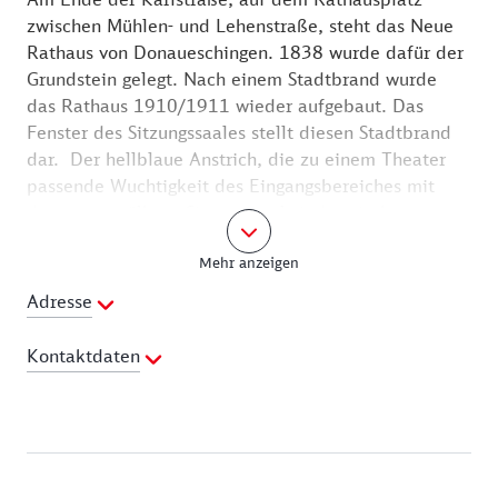
zwischen Mühlen- und Lehenstraße, steht das Neue
Rathaus von Donaueschingen. 1838 wurde dafür der
Grundstein gelegt. Nach einem Stadtbrand wurde
das Rathaus 1910/1911 wieder aufgebaut. Das
Fenster des Sitzungssaales stellt diesen Stadtbrand
dar. Der hellblaue Anstrich, die zu einem Theater
passende Wuchtigkeit des Eingangsbereiches mit
dem vorgewölbten Sitzungssaal sind typische
Merkmale des damaligen Jugendstils.
Mehr anzeigen
Anläßlich der 1100-Jahr-Feier 1989 wurde die
Adresse
Neugestaltung des Rathausplatzes mit dem
"Musikantenbrunnen" des Künstlers Bonifatius
Kontaktdaten
Stirnberg vollendet. Der Brunnen symbolisiert, dass
in Donaueschingen die Musik seit jeher eine wichtige
Telefon:
0771 875300
Rolle spielt. 1763 kam die Familie Mozart zu einem
Webseite:
http://www.donaueschingen.de
zwölftägigen Besuch, denn der zehnjährige Wolfgang
Amadeus Mozart hatte für den Fürsten Joseph