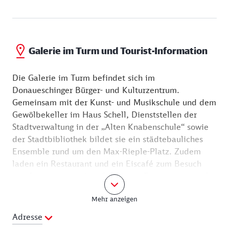
Galerie im Turm und Tourist-Information
Die Galerie im Turm befindet sich im
Donaueschinger Bürger-​​​​​​ und Kulturzentrum.
Gemeinsam mit der Kunst-​​​​​​ und Musikschule und dem
Gewölbekeller im Haus Schell, Dienststellen der
Stadtverwaltung in der „Alten Knabenschule“ sowie
der Stadtbibliothek bildet sie ein städtebauliches
Ensemble rund um den Max-​Rieple-​​​​​Platz. Zudem
laden ein Restaurant und ein Eiscafé zum Besuch
ein. In der städtischen Galerie im Turm werden auf
zwei Etagen des lichtdurchfluteten Baus wechselnde
Mehr anzeigen
Ausstellungen präsentiert. Pro Jahr werden bis zu
drei Ausstellungen mit zeitgenössischer Kunst –
Adresse
Bilder, Skulpturen, Installationen – von baden-​​​​​​