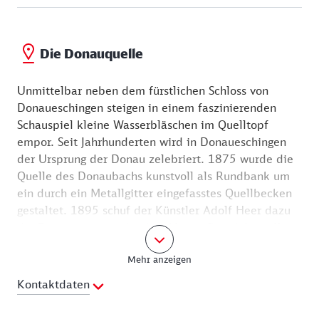
Die Donauquelle
Unmittelbar neben dem fürstlichen Schloss von
Donaueschingen steigen in einem faszinierenden
Schauspiel kleine Wasserbläschen im Quelltopf
empor. Seit Jahrhunderten wird in Donaueschingen
der Ursprung der Donau zelebriert. 1875 wurde die
Quelle des Donaubachs kunstvoll als Rundbank um
ein durch ein Metallgitter eingefasstes Quellbecken
gestaltet. 1895 schuf der Künstler Adolf Heer dazu
die Figurengruppe, die die „Mutter Baar“ darstellt,
wie sie ihrer „Tochter“, der jungen Donau, den Weg
Mehr anzeigen
weist.
Kontaktdaten
Als Donaubach mündet das Wasser nach 100 Metern
unterirdischen Laufs am Donautempel in die
Webseite: