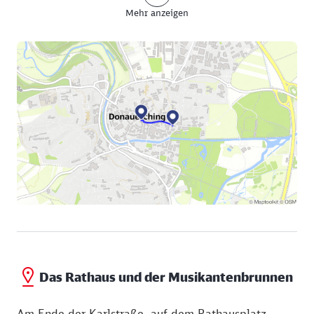
Mehr anzeigen
Balkone mit Blumenornamenten, schmale Fenster
und in Gold gehaltene Verzierungen an den Erkern.
Die Häuser wurden nach einem Stadtbrand 1908
nach der damaligen Mode im Jugendstil wieder
aufgebaut.
Eine Sehenswürdigkeit vor der Karlstraße 41 ist der
Hanselbrunnen. Die bunte Figur auf dem Brunnen
zeigt an, dass es sich um einen Narrenbrunnen
handelt. Sie steht dort seit 1913 und ist ein
Geschenk der Narrenzunft „Frohsinn“. Die Bemalung
des "Häs", das alemannische Wort für das Fasnet-
Gewand, symbolisiert den Kampf des Winters mit
dem nahenden Frühling. Rund um den Brunnen
bieten Restaurants und Cafés Möglichkeiten zur
Rast.
Das Rathaus und der Musikantenbrunnen
Am Ende der Karlstraße, auf dem Rathausplatz