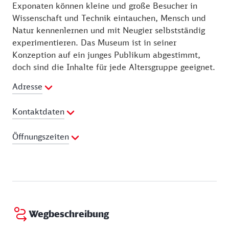
Exponaten können kleine und große Besucher in
Wissenschaft und Technik eintauchen, Mensch und
Natur kennenlernen und mit Neugier selbstständig
experimentieren. Das Museum ist in seiner
Konzeption auf ein junges Publikum abgestimmt,
doch sind die Inhalte für jede Altersgruppe geeignet.
Adresse
Kontaktdaten
Telefon:
0771 92947426
Öffnungszeiten
E-Mail Adresse:
info@kijumu-donaueschingen.de
Webseite:
http://www.kijumu-donaueschingen.de
Samstag:
11:00 - 17:00 Uhr
Sonntag:
11:00 - 17:00 Uhr
Wegbeschreibung