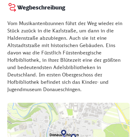
Wenzel zu Fürstenberg ein Cellostück komponiert.
Wegbeschreibung
Hier erlebten die Mozart-Opern „Die Entführung aus
dem Serail“ und „Die Hochzeit des Figaro“
Vom Musikantenbrunnen führt der Weg wieder ein
ihre Deutschland-Premiere. 1921 fanden in der
Stück zurück in die Karlstraße, um dann in die
Stadt die ersten „Kammermusikaufführungen zur
Haldenstraße abzubiegen. Auch sie ist eine
Förderung der zeitgenössischen Tonkunst“ statt.
Altstadtstraße mit historischen Gebäuden. Eins
Daraus gingen später die berühmten
davon war die Fürstlich Fürstenbergische
„Donaueschinger Musiktage“ hervor. Sie sind das
Hofbibliothek, in ihrer Blütezeit eine der größten
älteste und traditionsreichste Festival für Neue
und bedeutendsten Adelsbibliotheken in
Musik weltweit.
Deutschland. Im ersten Obergeschoss der
Hofbibliothek befindet sich das Kinder- und
Der Brunnen zeigt ein aus Bronze gestaltetes
Jugendmuseum Donaueschingen.
Kammermusik-Quintett mit Piano, Horn, Cello,
Violine und Querflöte. Die Arme der einzelnen
Musikanten lassen sich bewegen. Der
Musikantenbrunnen ist besonders bei Kindern
beliebt.