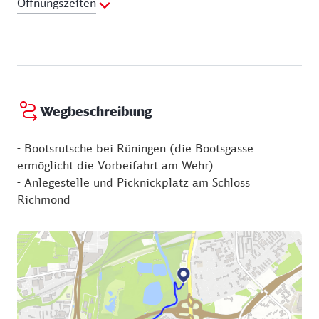
Öffnungszeiten
Montag:
10:00 - 23:00 Uhr
Dienstag:
10:00 - 23:00 Uhr
Mittwoch:
10:00 - 23:00 Uhr
Donnerstag:
10:00 - 23:00 Uhr
Freitag:
10:00 - 23:00 Uhr
Wegbeschreibung
Samstag:
10:00 - 23:00 Uhr
Sonntag:
10:00 - 23:00 Uhr
- Bootsrutsche bei Rüningen (die Bootsgasse
ermöglicht die Vorbeifahrt am Wehr)
- Anlegestelle und Picknickplatz am Schloss
Richmond