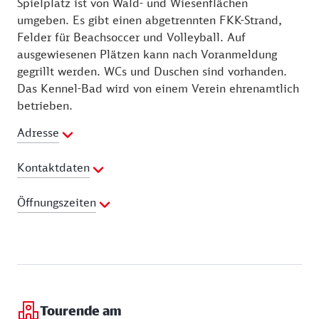
Spielplatz ist von Wald- und Wiesenflächen
umgeben. Es gibt einen abgetrennten FKK-Strand,
Felder für Beachsoccer und Volleyball. Auf
ausgewiesenen Plätzen kann nach Voranmeldung
gegrillt werden. WCs und Duschen sind vorhanden.
Das Kennel-Bad wird von einem Verein ehrenamtlich
betrieben.
Adresse
Kontaktdaten
Webseite:
http://www.kennel-bad.de
Öffnungszeiten
06.06. - 15.09.
Freitag:
14:00 - 20:00 Uhr
Samstag:
10:00 - 20:00 Uhr
Tourende am