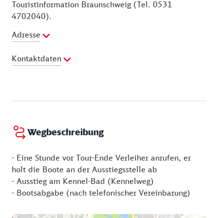
Touristinformation Braunschweig (Tel. 0531
4702040).
Adresse
Kontaktdaten
Ansprechpartner:
Touristinformation Braunschweig
Telefon:
0531 4702040
E-Mail Adresse:
touristinfo@braunschweig.de
Webseite:
http://www.braunschweig.de/tourismus/ihr-besuch-
Wegbeschreibung
in-braunschweig/sehenswuerdigkeiten/eintraege-
sehenswuerdigkeiten/_schloss_richmond.php
- Eine Stunde vor Tour-Ende Verleiher anrufen, er
holt die Boote an der Ausstiegsstelle ab
- Ausstieg am Kennel-Bad (Kennelweg)
- Bootsabgabe (nach telefonischer Vereinbarung)