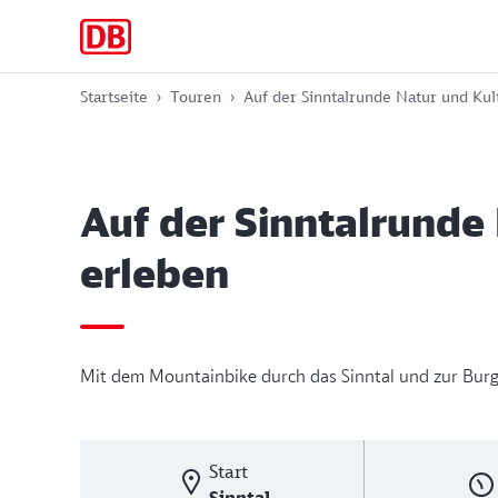
Zur
Zum
Zum
Hauptnavigation
Hauptinhalt
Footer
springen
springen
springen
Startseite
Touren
Auf der Sinntalrunde Natur und Kul
Auf der Sinntalrunde
erleben
Mit dem Mountainbike durch das Sinntal und zur Burg
Start