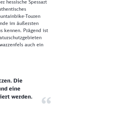
er hessische Spessart
uthentisches
ountainbike-Touren
unde im äußersten
us kennen. Prägend ist
Naturschutzgebieten
warzenfels auch ein
tzen. Die
und eine
iert werden.