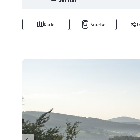
Sinntal
Karte
Anreise
T