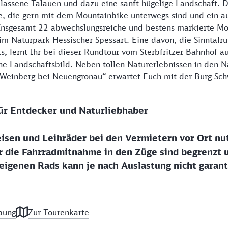
lassene Talauen und dazu eine sanft hügelige Landschaft. D
lle, die gern mit dem Mountainbike unterwegs sind und ein a
 Insgesamt 22 abwechslungsreiche und bestens markierte M
m Naturpark Hessischer Spessart. Eine davon, die Sinntalr
s, lernt Ihr bei dieser Rundtour vom Sterbfritzer Bahnhof a
ene Landschaftsbild. Neben tollen Naturerlebnissen in den 
Weinberg bei Neuengronau“ erwartet Euch mit der Burg Sch
ür Entdecker und Naturliebhaber
isen und Leihräder bei den Vermietern vor Ort nu
r die Fahrradmitnahme in den Züge sind begrenzt 
igenen Rads kann je nach Auslastung nicht garant
bung
Zur Tourenkarte