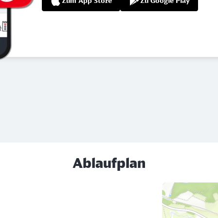
Zum App Store
Zu Google Play
Ablaufplan