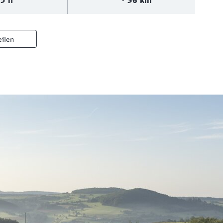
5 h
36 km
eilen