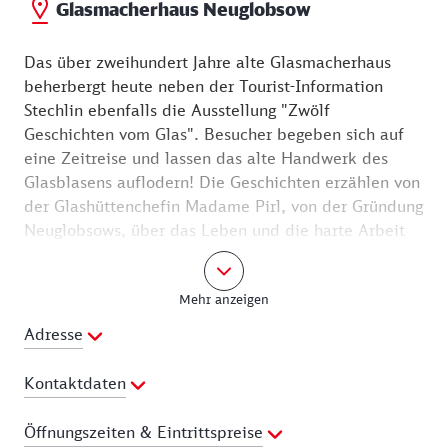
Glasmacherhaus Neuglobsow
Das über zweihundert Jahre alte Glasmacherhaus
beherbergt heute neben der Tourist-Information
Stechlin ebenfalls die Ausstellung "Zwölf
Geschichten vom Glas". Besucher begeben sich auf
eine Zeitreise und lassen das alte Handwerk des
Glasblasens auflodern! Die Geschichten erzählen von
der Glashüttenchefin Madame Pirl, von der Gründung
Neuglobsows, über das Leben und die harte Arbeit
der Glasmacher.
Fontane beschrieb die Glashütte in seinem Roman
Mehr anzeigen
"Der Stechlin" so: ..."Das ist Kolonie Globsow. Da
wohnen die Glasbläser. Und dahinter liegt die
Adresse
Glashütte. Sie ist noch unter dem Alten Fritzen
entstanden und heißt die grüne Glashütte. Die
Kontaktdaten
grüne? Das klingt ja beinah wie aus'nem Märchen. Ist
aber eher das Gegenteil davon. Sie heißt nämlich so,
Telefon:
033082-70202
Öffnungszeiten & Eintrittspreise
weil man da grünes Glas macht, allergewöhnlichstes