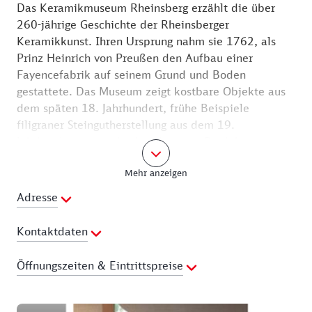
Das Keramikmuseum Rheinsberg erzählt die über
260-jährige Geschichte der Rheinsberger
Keramikkunst. Ihren Ursprung nahm sie 1762, als
Prinz Heinrich von Preußen den Aufbau einer
Fayencefabrik auf seinem Grund und Boden
gestattete. Das Museum zeigt kostbare Objekte aus
dem späten 18. Jahrhundert, frühe Beispiele
filigraner Steingutherstellung aus dem 19.
Jahrhundert sowie das berühmteste Produkt
märkischer Keramik – die Rheinsberger Teekanne.
Mehr anzeigen
Zu den besonderen Highlights zählen historische
Adresse
Filmaufnahmen aus dem Jahr 1935, die das Leben
und Arbeiten der Steingutwerker zeigen, sowie das
Kontaktdaten
Hedwig-Bollhagen-Kabinett, das die Verbindung der
Marwitzer Werkstätten mit der Rheinsberger Fabrik
Ansprechpartner:
Hendrik Schink
Öffnungszeiten & Eintrittspreise
beleuchtet. Ein charmantes Figurentheater erzählt
Telefon:
033931-37631
zudem humorvoll von einem Keramik-Wettstreit
E-Mail Adresse:
Preisliste
zwischen Prinz Heinrich und dem Apotheker Pollnow
keramikmuseumrheinsberg@gmail.com