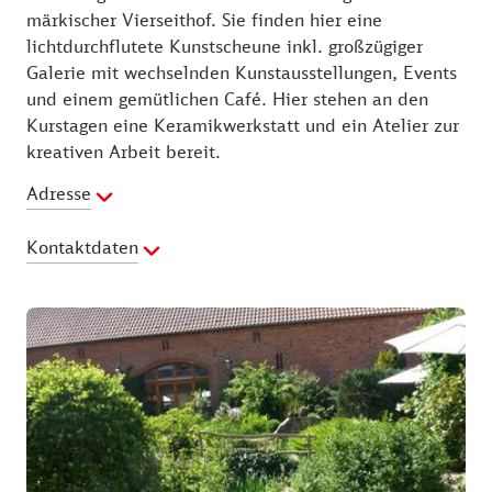
märkischer Vierseithof. Sie finden hier eine
lichtdurchflutete Kunstscheune inkl. großzügiger
Galerie mit wechselnden Kunstausstellungen, Events
und einem gemütlichen Café. Hier stehen an den
Kurstagen eine Keramikwerkstatt und ein Atelier zur
kreativen Arbeit bereit.
Adresse
Kontaktdaten
Telefon:
033082-40250
Fax:
033082-40251
E-Mail Adresse:
info@kuenstlerhof-roofensee.de
Webseite:
https://kuenstlerhof-roofensee.de/