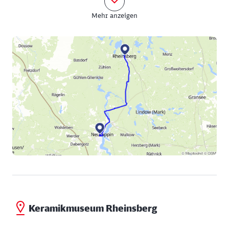
Neumühler Weg ein, der am Flüsschen Rhin und kurz
Mehr anzeigen
darauf am Molchowsee vorbeiführt. In Molchow
können Sie sich im River Café direkt am Rhin
(Heimburger Weg 1) eine kurze Rast gönnen. Dann
geht es durch den Ort ein Stück in östliche Richtung
nach Zippelsförde, wo die Route wieder gen Norden
schwenkt.
Nach etwa 15 Kilometern erreichen Sie Rheinsberg
mit dem Schloss am Grienericksee, das auch das
Kurt-Tucholsky-Literaturmuseum beherbergt. In
Rheinsberg ist aber auch das Keramik- und
Töpferhandwerk seit Jahrhunderten zuhause. Wie
wäre es mit einer Besichtigung des Keramikmuseums
(geöffnet außer dienstags)?
Keramikmuseum Rheinsberg