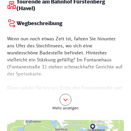
Tourende am Bahnhof Fürstenberg
(Havel)
Wegbeschreibung
Wenn nun noch etwas Zeit ist, fahren Sie hinunter
ans Ufer des Stechlinsees, wo sich eine
wunderschöne Badestelle befindet. Hinterher
vielleicht ein Stärkung gefällig? Im Fontanehaus
(Fontanestraße 1) stehen schmackhafte Gerichte auf
der Speisekarte.
Dann radeln Sie bis ans Ende der Fontanestraße und
biegen nach links in den Forststeig ein, um zum
eigentlichen Tourenverlauf zurück zu gelangen. Nach
Mehr anzeigen
etwa zwölf Kilometer straßenbegleitendem Radweg,
der überwiegend durch Wald und zum Teil über
hügelige Abschnitte verläuft, erreichen Sie das
Tourenziel: die Wasserstadt Fürstenberg/Havel, die