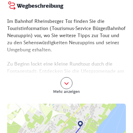
Wegbeschreibung
Im Bahnhof Rheinsberger Tor finden Sie die
Touristinformation (Tourismus-Service BürgerBahnhof
Neuruppin) vor, wo Sie weitere Tipps zur Tour und
zu den Sehenswürdigkeiten Neuruppins und seiner
Umgebung erhalten.
Zu Beginn lockt eine kleine Rundtour durch die
Fontanestadt: Entdecken Sie die Uferpromenade am
malerischen Ruppiner See mit der St.-Trinitatis-
Kirche und die historische Altstadt mit den
Mehr anzeigen
frühklassizistischen Gebäuden. In der Karl-Marx-
Straße erwartet Sie der Dichter: Fontanes
Geburtshaus, die Löwenapotheke (Hausnummer 84)
und die Bronzeskulptur am Ende der Straße
befinden sich hier.