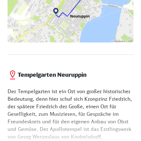
Auch der Tempelgarten, den Friedrich der Große
einst errichten ließ, lohnt einen Besuch. Biegen Sie
dazu von der Karl-Marx-Straße nach links in die
Präsidentenstraße ein. Der Eingang zum Park
befindet sich nach der ersten Querstraße auf der
rechten Seite. Vom Tempelgarten aus können Sie
auch gut das Neuruppin Museum erkennen, das viele
Schätze und Exponate zum Werk Fontanes, Schinkels
und zur Regionalgeschichte präsentiert. Tipp:
unbedingt vormerken für einen nächsten Besuch der
Tempelgarten Neuruppin
Fontanestadt!
Der Tempelgarten ist ein Ort von großer historischer
Bedeutung, denn hier schuf sich Kronprinz Friedrich,
der spätere Friedrich der Große, einen Ort für
Geselligkeit, zum Musizieren, für Gespräche im
Freundeskreis und für den eigenen Anbau von Obst
und Gemüse. Der Apollotempel ist das Erstlingswerk
von Georg Wenzeslaus von Knobelsdorff.