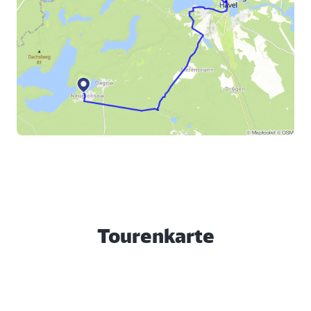
malerisch zwischen drei Seen liegt. Nehmen Sie sich
hier noch ein wenig Zeit für die imposante
Stadtkirche im neobyzantinischen Stil, sie beherbergt
den größten hängenden Batikteppich Europas. Durch
die Bahnhofstraße geht es zurück zum Bahnhof.
Tourenkarte