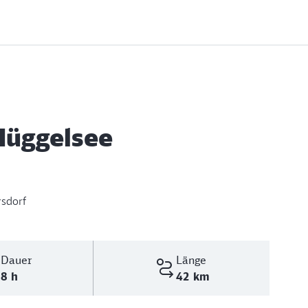
 Müggelsee
rsdorf
Dauer
Länge
8 h
42 km