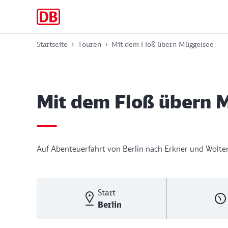
Zur
Zum
Zum
Hauptnavigation
Hauptinhalt
Footer
springen
springen
springen
Startseite
Touren
Mit dem Floß übern Müggelsee
Mit dem Floß übern
Auf Abenteuerfahrt von Berlin nach Erkner und Wolte
Start
Berlin