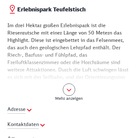
Erlebnispark Teufelstisch
Im drei Hektar großen Erlebnispark ist die
Riesenrutsche mit einer Länge von 50 Metern das
Highlight. Diese ist eingebettet in das Felsenmeer,
das auch den geologischen Lehrpfad enthält. Der
Riech-, Barfuss- und Fühlpfad, das
Freiluftklassenzimmer oder die Horchräume sind
weitere Attraktionen. Durch die Luft schwingen lässt
es sich mit der Seilbahn, und der Orientierungssinn
wird im Labyrinth mit Glockenturm auf die Probe
gestellt. Auf dem Wasserspielplatz kann hingegen
Mehr anzeigen
nach Lust und Laune herumgespritzt werden, doch
zuvor muss das Wasser mit einer Handpumpe an die
Adresse
Oberfläche befördert werden.
Kontaktdaten
Auch an die Kleinsten wurde gedacht, denn es gibt
einen Kleinkinderspielplatz mit Sandspielfläche,
Telefon:
06396 993276