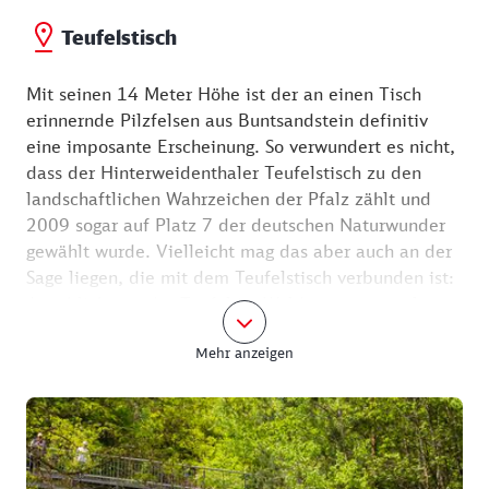
Teufelstisch
Mit seinen 14 Meter Höhe ist der an einen Tisch
erinnernde Pilzfelsen aus Buntsandstein definitiv
eine imposante Erscheinung. So verwundert es nicht,
dass der Hinterweidenthaler Teufelstisch zu den
landschaftlichen Wahrzeichen der Pfalz zählt und
2009 sogar auf Platz 7 der deutschen Naturwunder
gewählt wurde. Vielleicht mag das aber auch an der
Sage liegen, die mit dem Teufelstisch verbunden ist:
Angeblich war der Teufel im Wald unterwegs, als er
Hunger bekam. Da er nirgendwo einen Tisch
Mehr anzeigen
entdeckten konnte, bastelte er sich diesen
kurzerhand selbst – aus ein paar riesigen
Felsblöcken. Nachdem er sich satt gegessen hatte,
ließ er den Felstisch einfach stehen und ging weiter
seines Weges. Was vielleicht auch an dessen Gewicht
liegen könnte: Die Masse des Felsturms wird auf 284