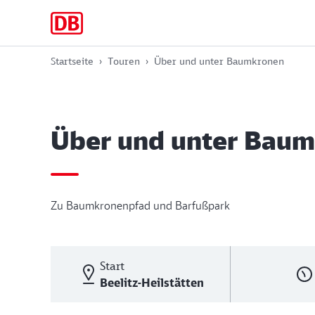
Zur
Zum
Zum
Hauptnavigation
Hauptinhalt
Footer
springen
springen
springen
Startseite
Touren
Über und unter Baumkronen
Über und unter Bau
Zu Baumkronenpfad und Barfußpark
Start
Beelitz-Heilstätten