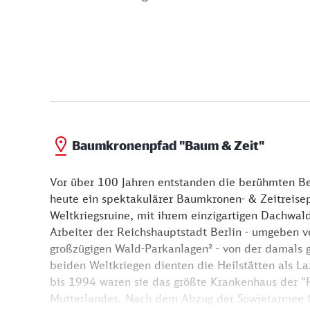
Baumkronenpfad "Baum & Zeit"
Vor über 100 Jahren entstanden die berühmten Bee
heute ein spektakulärer Baumkronen- & Zeitreisep
Weltkriegsruine, mit ihrem einzigartigen Dachwald*
Arbeiter der Reichshauptstadt Berlin - umgeben v
großzügigen Wald-Parkanlagen² - von der damals g
beiden Weltkriegen dienten die Heilstätten als L
bis 1994 waren sie das größte Krankenhaus der 
Mutterlandes. Nach dem Abzug der Sowjetarmee fi