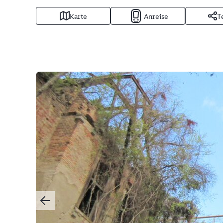
Karte
Anreise
T