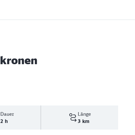
mkronen
Dauer
Länge
2 h
3 km