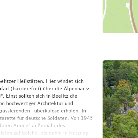
litzer Heilstätten. Hier windet sich
fad (barrierefrei) über die Alpenhaus-
. Einst sollten sich in Beelitz die
on hochwertiger Architektur und
rassierenden Tuberkulose erholen. In
azarette für deutsche Soldaten. Von 1945
"Roten Armee" außerhalb des
elen zahlreiche, bis dahin in Nutzung