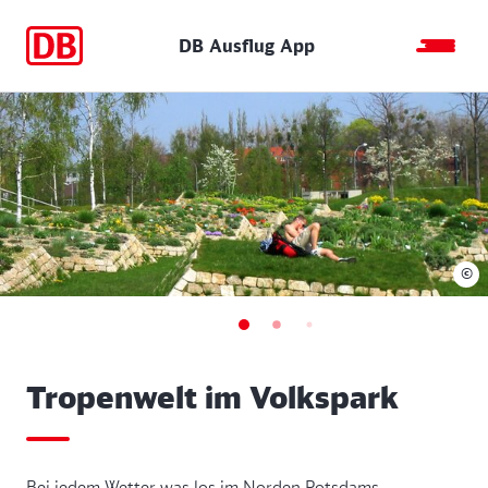
DB Ausflug App
©
Tropenwelt im Volkspark
Bei jedem Wetter was los im Norden Potsdams