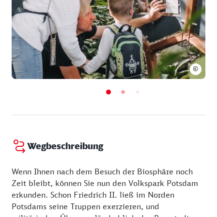
kulinarischen Pause ein, um die gesammelten
Bundesfreiwilligendienst, Freiwilligen Sozialen Jahr
Eindrücke in entspannter Runde Revue passieren zu
oder Freiwilligen Ökologischen Jahr.
lassen.
Kinder: 14,00 €
Kinder: 11,00 €
Tipp: Wechselnde Sonderausstellungen, Führungen
Kinder: 7,00 €
und Workshops bieten faszinierende Einblicke in die
©
Geheimnisse von Flora und Fauna. Als
außerschulischer Lernort eröffnet die Biosphäre
Potsdam zudem optimale Möglichkeiten für einen
spannenden Klassenausflug.
Wegbeschreibung
Wenn Ihnen nach dem Besuch der Biosphäre noch
Zeit bleibt, können Sie nun den Volkspark Potsdam
erkunden. Schon Friedrich II. ließ im Norden
Potsdams seine Truppen exerzieren, und