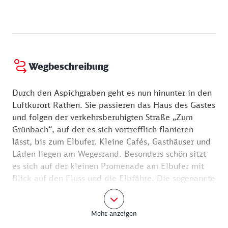
Sandsteins, der hier besonders porös ist. Obendrein
wurde der Stein hier Ende des 19. Jahrhunderts auch
abgebaut und zu feinem Sand zerrieben – er ließ
sich gut zum Scheuern und Putzen verwenden. Mit
seinen sechs Klettergipfeln ist der Gamrig auch ein
Wegbeschreibung
beliebtes Klettergebiet für Sportler.
Durch den Aspichgraben geht es nun hinunter in den
Luftkurort Rathen. Sie passieren das Haus des Gastes
und folgen der verkehrsberuhigten Straße „Zum
Grünbach“, auf der es sich vortrefflich flanieren
lässt, bis zum Elbufer. Kleine Cafés, Gasthäuser und
Läden liegen am Wegesrand. Besonders schön sitzt
es sich auf der kleinen Promenade am Elbufer mit
Blick auf den Fluss und die Elbfähre. Die sogenannte
Gierseilfähre ist etwas Besonderes, denn sie fährt
sehr umweltschonend ohne Motor. Die Fähre F7
Mehr anzeigen
nutzt die Strömung des Flusses und wird durch ein
Drahtseil gehalten, das am Flussufer verankert ist.