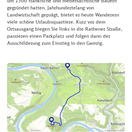
um 1500 fränkische und niedersächsische Bauern
schweiz). Schon im Jahre 1873 eröffnete auf dem
gegründet hatten. Jahrhundertelang von
Lilienstein die erste Bergwirtschaft. Eine einfache
Landwirtschaft geprägt, bietet er heute Wanderern
Materialseilbahn sorgt bis heute für den Transport
viele schöne Urlaubsquartiere. Kurz vor dem
des Notwendigen. Es gab auch einmal Pläne für eine
Ortsausgang biegen Sie links in die Rathener Straße,
Bergbahn, die jedoch nicht realisiert wurden. Die
passieren einen Parkplatz und folgen dann der
schönsten Aussichtspunkte liegen auf Felsen, die
Ausschilderung zum Einstieg in den Gamrig.
über Stiegen zu erreichen sind. Am Lilienstein gibt es
auch gekennzeichnete Kletterfelsen für
Sportkletterer.