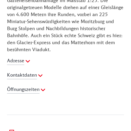
Garteneisenbahnanlage im Maßstab 1:25. Die
originalgetreuen Modelle drehen auf einer Gleislänge
von 4.600 Metern ihre Runden, vorbei an 225
Miniatur-Sehenswürdigkeiten wie Moritzburg und
Burg Stolpen und Nachbildungen historischer
Bahnhöfe. Auch ein Stück echte Schweiz gibt es hier:
den Glacier-Express und das Matterhorn mit dem
berühmten Viadukt.
Adresse
Kontaktdaten
Telefon:
035021 59428
Öffnungszeiten
Webseite:
http://www.eisenbahnwelten-rathen.de
01.04. - 31.10.
Dienstag:
10:30 - 18:00 Uhr
Mittwoch:
10:30 - 18:00 Uhr
Donnerstag:
10:30 - 18:00 Uhr
Freitag:
10:30 - 18:00 Uhr