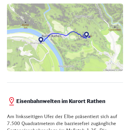
Sie verkehrt in der Saison wochentags von 4.30 Uhr
bzw. 5.30 am Wochenende bis 1 Uhr. Mit der Fähre
gelangen Sie zum Bahnhof am anderen Elbufer.
Bevor Sie jedoch wieder in den Zug steigen, können
Sie sich noch die liebevoll gestaltete
Garteneisenbahnanlage anschauen.
Eisenbahnwelten im Kurort Rathen
Am linksseitigen Ufer der Elbe präsentiert sich auf
7.500 Quadratmetern die barrierefrei zugängliche