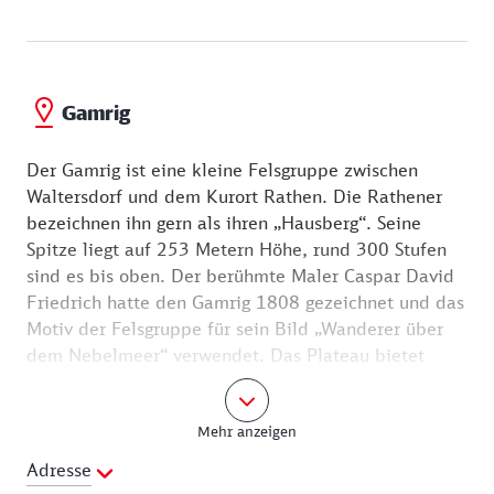
Gamrig
Der Gamrig ist eine kleine Felsgruppe zwischen
Waltersdorf und dem Kurort Rathen. Die Rathener
bezeichnen ihn gern als ihren „Hausberg“. Seine
Spitze liegt auf 253 Metern Höhe, rund 300 Stufen
sind es bis oben. Der berühmte Maler Caspar David
Friedrich hatte den Gamrig 1808 gezeichnet und das
Motiv der Felsgruppe für sein Bild „Wanderer über
dem Nebelmeer“ verwendet. Das Plateau bietet
einen weiten Blick zu Lilienstein, Festung Königstein,
Bastei und auf das Elbtal. Schauen Sie auch noch
Mehr anzeigen
kurz in die Gamrighöhle hinein, die Sie in Sichtweite
der Rathener Straße am Fuß der Südseite finden.
Adresse
Diese Höhle entstand durch Auswaschungen des