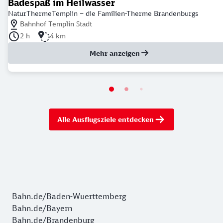
Badespaß im Heilwasser
NaturThermeTemplin – die Familien-Therme Brandenburgs
Nächstgelegener Bahnhof: Bahnhof Templin Stadt
Bahnhof Templin Stadt
Dauer der Tour: 2 Stunden
Länge der Tour: 4 Kilometer
2 h
4 km
Mehr anzeigen
Alle Ausflugsziele entdecken
Bahn.de/Baden-Wuerttemberg
Bahn.de/Bayern
Bahn.de/Brandenburg