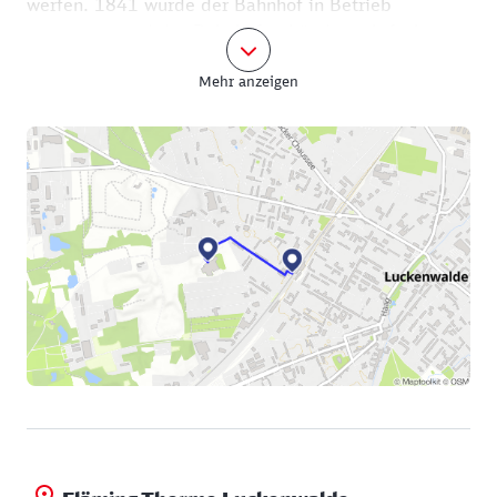
werfen. 1841 wurde der Bahnhof in Betrieb
genommen und das Bahnhofsgebäude mehrfach
umgebaut. Der Bau von 1917 steht unter
Mehr anzeigen
Denkmalschutz. 2006 hatte die Stadt das Gebäude
gekauft, ließ es sanieren und nutzt es seither als
Stadtbibliothek. Weil aber der Platz nicht
ausreichte, kam ein moderner Anbau für die Kinder-
und Jugendbibliothek hinzu - ein echter Hingucker:
Es ist nämlich eine räumlich gekippte Architektur
mit markanter, goldschimmernder Fassade. Hier
finden Lesungen, Konzerte, Bücherflohmärkte und
Internetschulungen statt.
Jetzt aber zurück auf der Heinrich-Zille-Straße zur
Therme, die mit kleinen grünen Wegweisern
ausgeschildert ist. Rollstuhlfahrer sollten gleich den
linken Fußgängerweg wählen. Denn die
rechtsseitigen Straßenübergänge sind etwas
schwierig, da es auf Kopfsteinpflaster geht. Sie