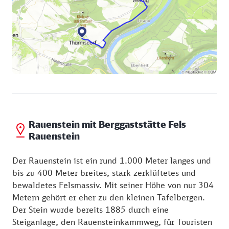
von Feld und Wald bringt Sie – oberhalb der Elbe –
in das 120-Seelen-Dorf Weißig. Der Kern mit seinen
alten Bauernhöfen steht unter Denkmalschutz.
Folgen Sie nun dem ausgeschilderten Weg zwischen
Feldern zum Rauenstein. Ein leicht zu gehender Weg
mit Treppen bringt Sie direkt hoch zur
Berggaststätte.
Rauenstein mit Berggaststätte Fels
Rauenstein
Der Rauenstein ist ein rund 1.000 Meter langes und
bis zu 400 Meter breites, stark zerklüftetes und
bewaldetes Felsmassiv. Mit seiner Höhe von nur 304
Metern gehört er eher zu den kleinen Tafelbergen.
Der Stein wurde bereits 1885 durch eine
Steiganlage, den Rauensteinkammweg, für Touristen