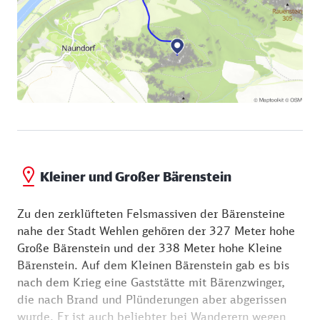
Elbsandsteingebirge reich ist an Felsen mit weit
besseren Aussichten, kann es passieren, dass Ihnen
kaum Wanderer begegnen. Nicht ohne Grund sind
die verborgenen Pfade sparsamer ausgeschildert als
andere Wege.
Kleiner und Großer Bärenstein
Zu den zerklüfteten Felsmassiven der Bärensteine
nahe der Stadt Wehlen gehören der 327 Meter hohe
Große Bärenstein und der 338 Meter hohe Kleine
Bärenstein. Auf dem Kleinen Bärenstein gab es bis
nach dem Krieg eine Gaststätte mit Bärenzwinger,
die nach Brand und Plünderungen aber abgerissen
wurde. Er ist auch beliebter bei Wanderern wegen