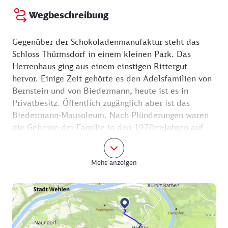
Wegbeschreibung
Gegenüber der Schokoladenmanufaktur steht das
Schloss Thürmsdorf in einem kleinen Park. Das
Herrenhaus ging aus einem einstigen Rittergut
hervor. Einige Zeit gehörte es den Adelsfamilien von
Bernstein und von Biedermann, heute ist es in
Privatbesitz. Öffentlich zugänglich aber ist das
Biedermann-Mausoleum. Nach Plünderungen waren
die Gebeine der Familie in den 1970er-Jahren auf
den Königsteiner Friedhof umgesetzt worden, seit
2016 trägt das restaurierte Mausoleum den Namen
Mehr anzeigen
Malerweg-Kapelle. Sie erreichen sie, wenn Sie der
Straße Am Schloßberg Richtung Elbe folgen und ein
Stück in den Wald laufen. Verpassen Sie nicht die
schöne Aussicht auf Lilienstein und Königstein mit
der Elbe dazwischen! Der als Malerweg sowie mit
einem gelben Strich gekennzeichnete Weg entlang