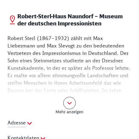
Robert-Sterl-Haus Naundorf – Museum
der deutschen Impressionisten
Robert Sterl (1867–1932) zählt mit Max
Liebermann und Max Slevogt zu den bedeutenden
Vertretern des Impressionismus in Deutschland. Der
Sohn eines Steinmetzes studierte an der Dresdner
Kunstakademie, in der er später als Professor lehrte.
Er malte vor allem stimmungvolle Landschaften und
stellte Menschen in ihrem Arbeitsumfeld dar wie
Bauern bei der Ernte oder Schiffszieher. Im Jahre
1919 kaufte Robert Sterl das Wohnhaus in Naundorf
und zog mit seiner Frau Helene von Dresden in das
Mehr anzeigen
Elbdorf. Durch die Nähe seines Wohnhauses und
Ateliers zum Bahnhof und die günstige
Adresse
Zugverbindung konnte der Professor weiterhin an der
Kunstakademie in Dresden arbeiten. Immer wieder
Kontaktdaten