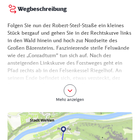
Wegbeschreibung
Folgen Sie nun der Robert-Sterl-Straße ein kleines
Stück bergauf und gehen Sie in der Rechtskurve links
in den Wald hinein und hoch zur Nordseite des
Großen Bärensteins. Faszinierende steile Felswände
wie der „Conradturm“ tun sich auf. Nach der
ansteigenden Linkskurve des Forstweges geht ein
Pfad rechts ab in den Felsenkessel Riegelhof. An
seinem Ende befindet sich, etwas versteckt, der
Einstieg in die Riegelhofstiege. Nun müssen Sie
kraxeln. An der schwierigsten Stelle liegen
Mehr anzeigen
Querbalken in den Felskerben, an denen Sie sich gut
festhalten können. Der Aufstieg führt Sie über Felsen
und Stufen hinauf auf den Gipfel. Oben angekommen
präsentiert sich das große Plateau mit dichtem
Wald. Dennoch bietet es an einigen Stellen schöne
Aussichten z. B. zur Festung Königstein. Da das