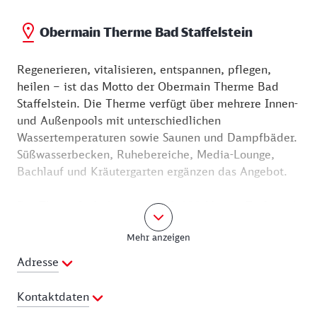
Obermain Therme Bad Staffelstein
Regenerieren, vitalisieren, entspannen, pflegen,
heilen – ist das Motto der Obermain Therme Bad
Staffelstein. Die Therme verfügt über mehrere Innen-
und Außenpools mit unterschiedlichen
Wassertemperaturen sowie Saunen und Dampfbäder.
Süßwasserbecken, Ruhebereiche, Media-Lounge,
Bachlauf und Kräutergarten ergänzen das Angebot.
Die Thermalsole kommt aus 1.600 Metern Tiefe und
ist mit einer Temperatur von 52 Grad und 9 Prozent
Mehr anzeigen
Salzgehalt Bayerns wärmste und stärkste
Thermalsole. Die Sole ist reich an Mineralien und
Adresse
Spurenelementen, die eine heilende Wirkung
beispielsweise bei Hauterkrankungen, Rheuma und
Kontaktdaten
Atemwegsbeschwerden entfalten können.