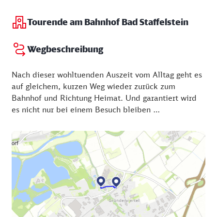
herrschen über 100 Grad Celsius.
Tourende am Bahnhof Bad Staffelstein
Kinder können die Therme aufgrund ihres hohen
Solegehaltes allerdings erst ab 10 Jahren in
Wegbeschreibung
Begleitung eines Erwachsenen besuchen, Ausnahme:
Kinder von 6 bis 9 Jahren mit ärztlichem Attest.
Nach dieser wohltuenden Auszeit vom Alltag geht es
auf gleichem, kurzen Weg wieder zurück zum
Rabatt: Bei Vorlage eines tagesaktuellen DB-Tickets
Bahnhof und Richtung Heimat. Und garantiert wird
bietet die Therme einen Rabatt von 1 Euro auf den
es nicht nur bei einem Besuch bleiben …
Eintrittspreis.
Geburtstagskinder (jeden Alters) erhalten an ihrem
Ehrentag bei Vorlage des Ausweises freien Eintritt
ins ThermenMeer und ins SaunaLand.